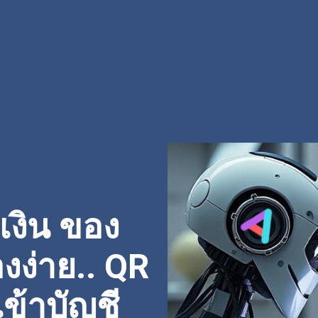
เงิน ของ
องง่าย.. QR
ข้าบัญชี